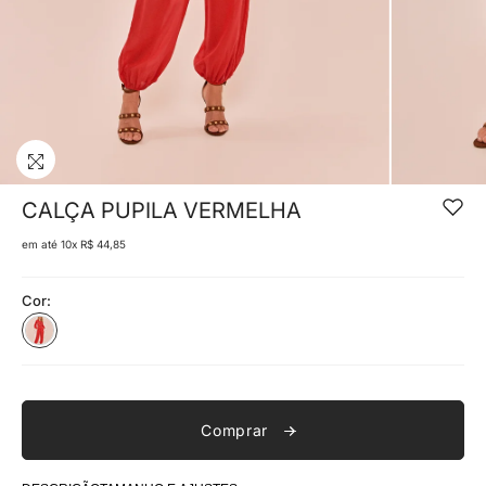
Adicio
CALÇA PUPILA VERMELHA
aos
desejo
em até 10x
R$ 44,85
Cor:
Comprar