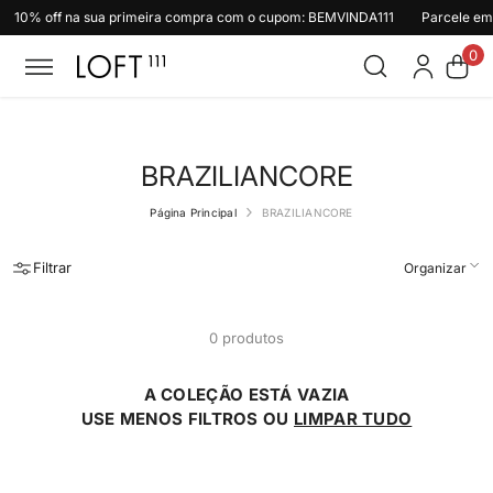
10% off na sua primeira compra com o cupom: BEMVINDA111
Pular para o conteúdo
Parcele em
0
0
ite
BRAZILIANCORE
Página Principal
BRAZILIANCORE
Filtrar
Organizar
0 produtos
A COLEÇÃO ESTÁ VAZIA
USE MENOS FILTROS OU
LIMPAR TUDO