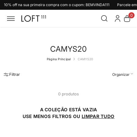
10% off na sua primeira compra com o cupom: BEMVINDA111
Pular para o conteúdo
Parcele em
0
0
ite
CAMYS20
Página Principal
CAMYS20
Filtrar
Organizar
0 produtos
A COLEÇÃO ESTÁ VAZIA
USE MENOS FILTROS OU
LIMPAR TUDO