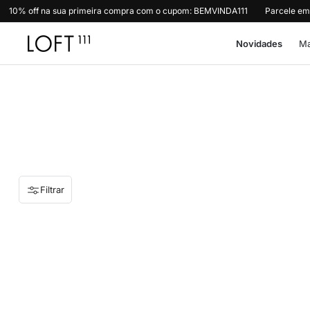
Pular para o conteúdo
10% off na sua primeira compra com o cupom: BEMVINDA111
Parcele em
Novidades
Ma
Filtrar