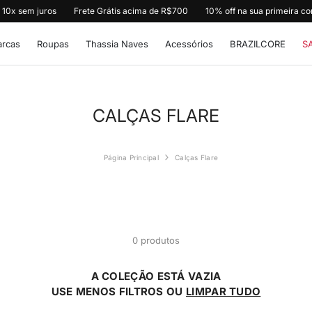
 10x sem juros
Frete Grátis acima de R$700
10% off na sua primeira 
rcas
Roupas
Thassia Naves
Acessórios
BRAZILCORE
S
CALÇAS FLARE
Página Principal
Calças Flare
0 produtos
A COLEÇÃO ESTÁ VAZIA
USE MENOS FILTROS OU
LIMPAR TUDO