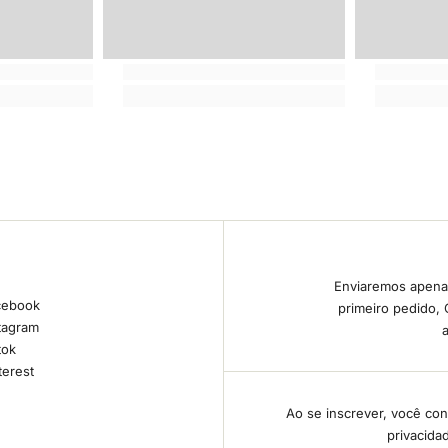
Enviaremos apena
cebook
primeiro pedido,
tagram
tok
terest
Ao se inscrever, você con
privacida